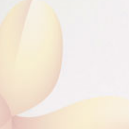
Mempelai Pria
Keluarga Bapak Walidi
& Ibu Sri Wahyuningsih
Mempelai Wanita
Keluarga Bapak Ipansyah & Ibu Supinah​
Turut Mengundang:
Seluruh Keluarga ke 2 Mempelai
Siti & Yusuf