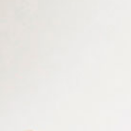
Merupakan suatu kehormatan dan kebahagiaan bagi
kami sekeluarga apabila Bapak/Ibu/Saudara/i berkenan
hadir untuk memberikan doa restu kepada kedua
mempelai. Atas kehadiran serta doa restu, kami ucapkan
terima kasih.
Hormat Kami Yang Mengundang