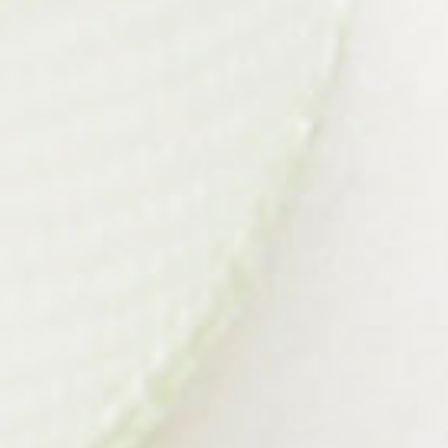
09.00 WITA s/d Selesai
Alamat
:
Sekretariat Bela Diri Silat Cipta Sejati, Jl
Pembangunan Ujung No. 10 Kel. Kuin Cerucuk Kec.
Banjarmasin Barat
Kunjungi Lokasi