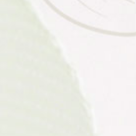
Muhammad Yusuf
Putra dari Bapak Walidi
& Ibu Sri Wahyuningsih
Waktu Acara Kami