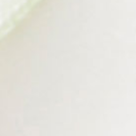
"Dan di antara ayat-ayat-Nya ialah Dia menciptakan untukmu istri-istri dari jenismu
sendiri, supaya kamu merasa nyaman kepadanya, dan dijadikan-Nya di antaramu
mawadah dan rahmah. Sesungguhnya pada yang demikian itu benar-benar terdapat
tanda-tanda bagi kaum yang berpikir"
( Ar-Rum : 21 )
TERIMA KASIH TELAH MEMBERIKAN UCAPAN DAN DOA
0
Comments