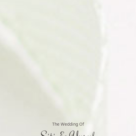
You're invited
00
00
00
00
Hari
Jam
Menit
Detik
Acara Telah Berakhir
Akad Nikah
Tanggal
:
Kamis, 17 Maret 2022
The Wedding Of
Siti & Yusuf