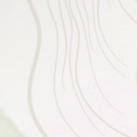
Ya Allah, dengan segala kesucian hati, kami bersujud memohon
Ridho-Mu, untuk menuju Sunnah Rasullmu, Membentuk keluarga
yang sakinah, mawaddah, warohmah
Siti Juryani
Putri dari Bapak Ipansyah
& Ibu Supinah
&