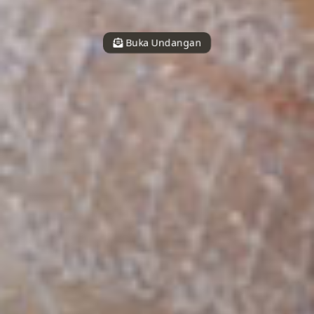
Buka Undangan