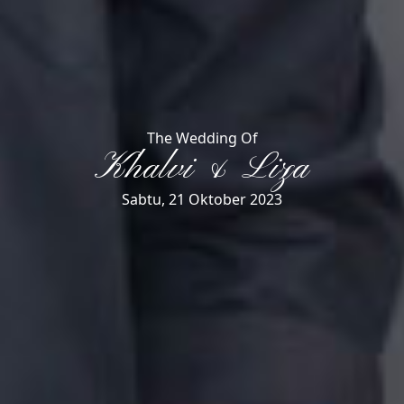
The Wedding Of
Khalvi & Liza
Sabtu, 21 Oktober 2023