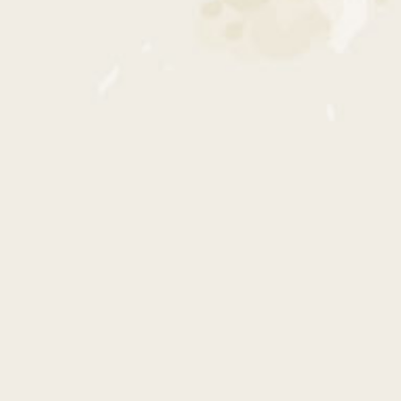
WE ARE GETTING MARRIED
RIDHA & LALAA
MINGGU, 13 JULI 2025
Assalamualaikum Wr. Wb
Ya Allah, dengan segala kesucian hati, kami bersujud memohon Ridho-Mu,
untuk menuju Sunnah Rasullmu, Membentuk keluarga yang sakinah,