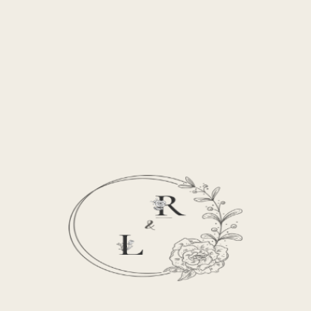
― (QS. Ar-Rum : 21)
WAKTU & TEMPAT
00
00
00
00
Hari
Jam
Menit
Detik
Acara Telah Berakhir
AKAD NIKAH
Minggu, 22 Juni 2025
Malam Senin, 27 Dzulhijjah 1446 Hijriyyah