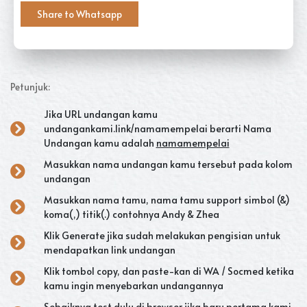
Share to Whatsapp
Petunjuk:
Jika URL undangan kamu
undangankami.link/
namamempelai
berarti Nama
Undangan kamu adalah
namamempelai
Masukkan nama undangan kamu tersebut pada kolom
undangan
Masukkan nama tamu, nama tamu support simbol (&)
koma(,) titik(.) contohnya Andy & Zhea
Klik Generate jika sudah melakukan pengisian untuk
mendapatkan link undangan
Klik tombol copy, dan paste-kan di WA / Socmed ketika
kamu ingin menyebarkan undangannya
Sebaiknya test dulu di browser jika baru pertama kami